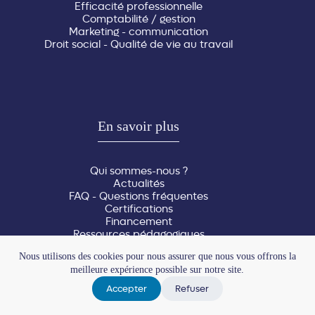
Efficacité professionnelle
Comptabilité / gestion
Marketing - communication
Droit social - Qualité de vie au travail
En savoir plus
Qui sommes-nous ?
Actualités
FAQ - Questions fréquentes
Certifications
Financement
Ressources pédagogiques
Réserver une salle
Nous utilisons des cookies pour nous assurer que nous vous offrons la
Recrutement
meilleure expérience possible sur notre site.
Accessibilité : partiellement conforme (98%)
Accepter
Refuser
tous droits réservés © Alternative Formation 2026 •
Mentions
légales
•
CGV
• by
STUDIO CAD