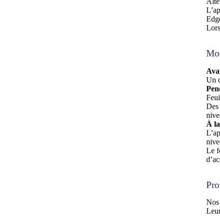
Alt
L’ap
Edg
Lors
Mod
Avan
Un q
Pend
Feui
Des 
nive
À la
L’ap
nive
Le f
d’ac
Pro
Nos 
Leur