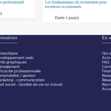
en professionnel
Les fondamentaux du recrutement pour
recruteurs occasionnels
s)
Durée 1 jour(s)
rmations
En s
reautique
Qui 
veloppement web
Actu
tils graphiques
FAQ 
anagement
Certi
ficacité professionnelle
Fina
mptabilité / gestion
Ress
rketing - communication
Rése
oit social - Qualité de vie au travail
Recr
Acces