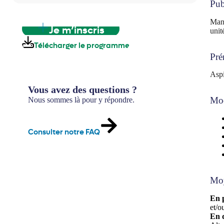
Pub
Mana
Je m’inscris
unit
Télécharger le programme
Pré
Aspi
Vous avez des questions ?
Mod
Nous sommes là pour y répondre.
Consulter notre FAQ
Moy
En 
et/o
En d