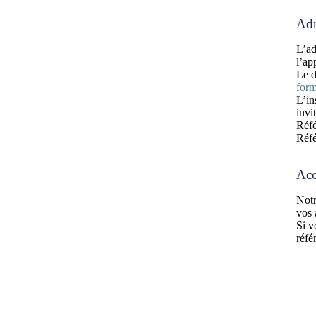
Adm
L’ad
l’ap
Le d
form
L’in
invi
Réf
Réf
Acc
Notr
vos 
Si v
réfé