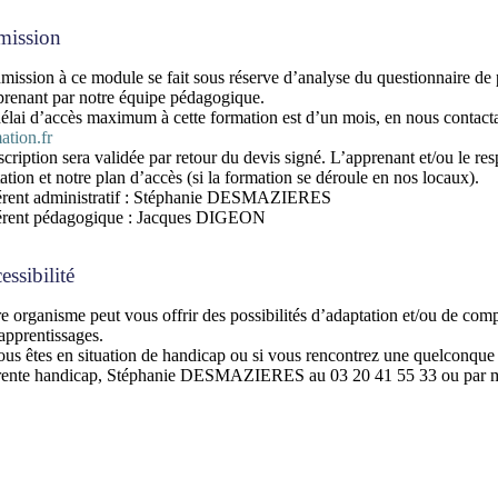
ission
mission à ce module se fait sous réserve d’analyse du questionnaire de 
prenant par notre équipe pédagogique.
élai d’accès maximum à cette formation est d’un mois, en nous contact
ation.fr
scription sera validée par retour du devis signé. L’apprenant et/ou le re
tation et notre plan d’accès (si la formation se déroule en nos locaux).
érent administratif : Stéphanie DESMAZIERES
érent pédagogique : Jacques DIGEON
essibilité
e organisme peut vous offrir des possibilités d’adaptation et/ou de compe
apprentissages.
ous êtes en situation de handicap ou si vous rencontrez une quelconque
rente handicap,
Stéphanie DESMAZIERES au 03 20 41 55 33 ou par m