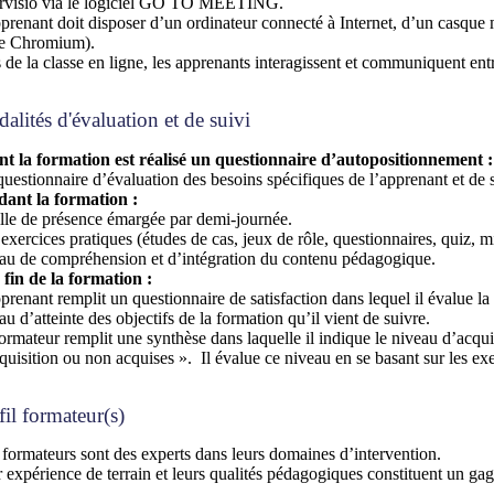
ervisio via le logiciel GO TO MEETING.
prenant doit disposer d’un ordinateur connecté à Internet, d’un casqu
e Chromium).
 de la classe en ligne, les apprenants interagissent et communiquent ent
alités d'évaluation et de suivi
t la formation est réalisé un questionnaire
d’
autopositionnement
:
uestionnaire d’évaluation des besoins spécifiques de l’apprenant
et de
ant la formation :
lle de présence émargée par demi-journée
.
exercices pratiques (études de cas, jeux de rôle, questionnaires, quiz, m
au de compréhension et d’intégration du contenu pédagogique.
 fin de la formation :
prenant remplit un questionnaire de satisfaction dans lequel il évalue la
au d’atteinte des objectifs de la formation qu’il vient de suivre.
ormateur remplit une synthèse dans laquelle il indique le niveau d’acqu
quisition ou non acquises ».
Il évalue ce niveau en se basant sur les exe
fil formateur(s)
formateurs sont des experts dans leurs domaines d’intervention.
 expérience de terrain et leurs qualités pédagogiques constituent un gag