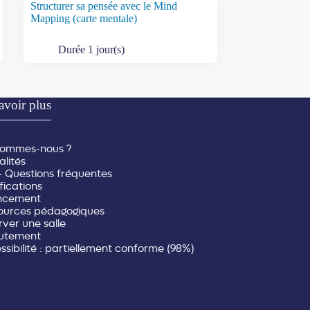
Structurer sa pensée avec le Mind
Mapping (carte mentale)
Durée 1 jour(s)
avoir plus
sommes-nous ?
alités
- Questions fréquentes
fications
ncement
ources pédagogiques
rver une salle
utement
sibilité : partiellement conforme (98%)