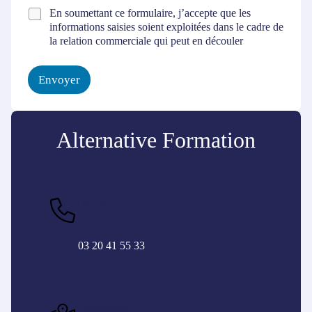
C
En soumettant ce formulaire, j’accepte que les
o
informations saisies soient exploitées dans le cadre de
n
la relation commerciale qui peut en découler
s
e
n
Envoyer
t
e
Éviter
m
la
e
Alternative Formation
carte
n
interactive
t
*
Téléphone
03 20 41 55 33
Localisation