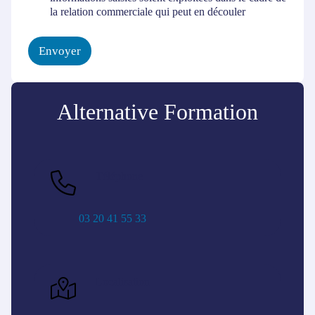
n
la relation commerciale qui peut en découler
s
e
n
Envoyer
t
e
m
e
Alternative Formation
n
t
*
Téléphone
03 20 41 55 33
Localisation