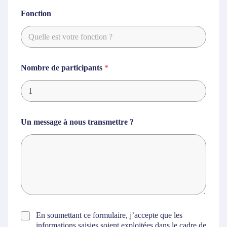
Fonction
Nombre de participants
*
Un message à nous transmettre ?
C
En soumettant ce formulaire, j’accepte que les
o
informations saisies soient exploitées dans le cadre de