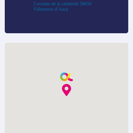
5 avenue de la créativité 59650
Villeneuve d′Ascq