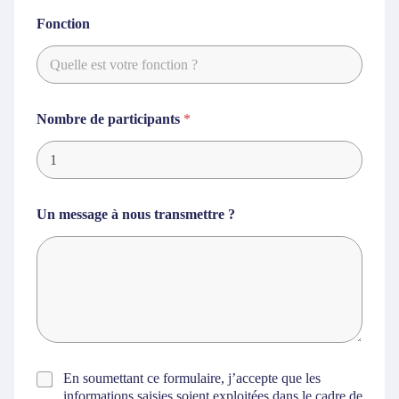
Fonction
Nombre de participants
*
Un message à nous transmettre ?
C
En soumettant ce formulaire, j’accepte que les
o
informations saisies soient exploitées dans le cadre de