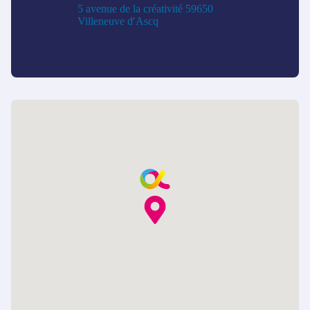
5 avenue de la créativité 59650
Villeneuve d′Ascq