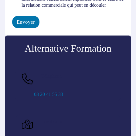
n
la relation commerciale qui peut en découler
s
e
n
Envoyer
t
e
m
e
Alternative Formation
n
t
*
Téléphone
03 20 41 55 33
Localisation