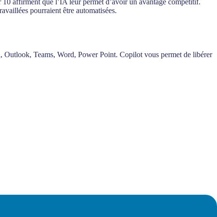
r 10 affirment que l’IA leur permet d’avoir un avantage compétitif.
ravaillées pourraient être automatisées.
xcel, Outlook, Teams, Word, Power Point. Copilot vous permet de libérer