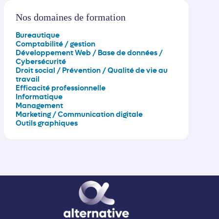
et
extraire
Nos domaines de formation
des
données
Bureautique
en
Comptabilité / gestion
SQL
Développement Web / Base de données /
Cybersécurité
Droit social / Prévention / Qualité de vie au
travail
Efficacité professionnelle
Informatique
Management
Marketing / Communication digitale
Outils graphiques