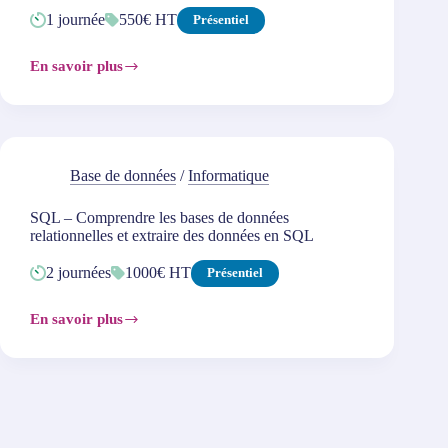
1 journée
550€ HT
Présentiel
En savoir plus
SQL
–
Aller
plus
loin
dans
les
Base de données
/
Informatique
instructions
SQL
SQL – Comprendre les bases de données
relationnelles et extraire des données en SQL
2 journées
1000€ HT
Présentiel
En savoir plus
SQL
–
Comprendre
les
bases
de
données
relationnelles