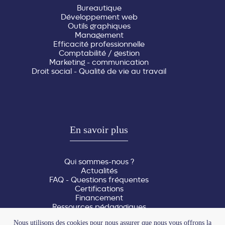
Bureautique
Développement web
Outils graphiques
Management
Efficacité professionnelle
Comptabilité / gestion
Marketing - communication
Droit social - Qualité de vie au travail
En savoir plus
Qui sommes-nous ?
Actualités
FAQ - Questions fréquentes
Certifications
Financement
Ressources pédagogiques
Réserver une salle
Nous utilisons des cookies pour nous assurer que nous vous offrons la