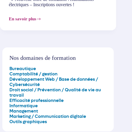
d’année
électriques – Inscriptions ouvertes !
:
nos
sessions
En savoir plus
📢
inter-
Nouvelle
entreprises
offre
ouvertes
de
!
formation
:
Habilitations
électriques
Nos domaines de formation
–
Inscriptions
Bureautique
ouvertes
Comptabilité / gestion
!
Développement Web / Base de données /
Cybersécurité
Droit social / Prévention / Qualité de vie au
travail
Efficacité professionnelle
Informatique
Management
Marketing / Communication digitale
Outils graphiques