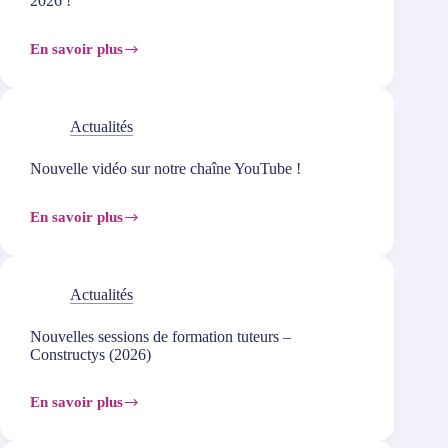
2026 !
En savoir plus
Découvrez
notre
nouveau
calendrier
de
Actualités
formations
2026
Nouvelle vidéo sur notre chaîne YouTube !
!
En savoir plus
Nouvelle
vidéo
sur
notre
chaîne
Actualités
YouTube
!
Nouvelles sessions de formation tuteurs –
Constructys (2026)
En savoir plus
Nouvelles
sessions
de