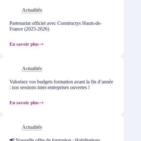
formation
tuteurs
Actualités
–
Constructys
Partenariat officiel avec Constructys Hauts-de-
(2026)
France (2025-2026)
En savoir plus
Partenariat
officiel
avec
Constructys
Hauts-
Actualités
de-
France
Valorisez vos budgets formation avant la fin d’année
(2025-
: nos sessions inter-entreprises ouvertes !
2026)
En savoir plus
Valorisez
vos
budgets
formation
avant
Actualités
la
fin
📢 Nouvelle offre de formation : Habilitations